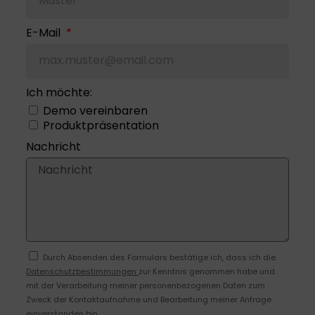
E-Mail
Ich möchte:
Demo vereinbaren
Produktpräsentation
Nachricht
Durch Absenden des Formulars bestätige ich, dass ich die
Datenschutzbestimmungen
zur Kenntnis genommen habe und
mit der Verarbeitung meiner personenbezogenen Daten zum
Zweck der Kontaktaufnahme und Bearbeitung meiner Anfrage
einverstanden bin.