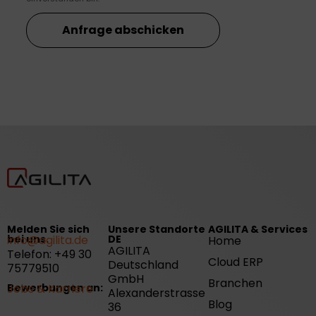
Anfrage abschicken
Melden Sie sich
Unsere Standorte
AGILITA & Services
bei uns.
info@agilita.de
DE
Home
AGILITA
Telefon: +49 30
Cloud ERP
Deutschland
75779510
GmbH
Branchen
Bewerbungen an:
Jobs & Karriere
Alexanderstrasse
Blog
36