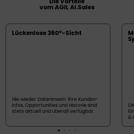
Die Vorteile
vom AGIL AI.Sales
Lückenlose 360°-Sicht
M
S
Nie wieder Daten­inseln: Ihre Kunden­
infos, Opportunities und Historie sind
Di
stets aktuell und überall verfügbar.
Ei
& 